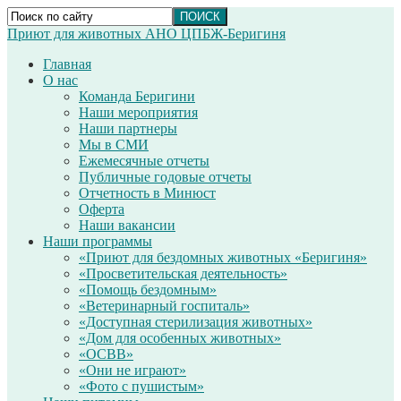
Приют для животных АНО ЦПБЖ-Беригиня
Главная
О нас
Команда Беригини
Наши мероприятия
Наши партнеры
Мы в СМИ
Ежемесячные отчеты
Публичные годовые отчеты
Отчетность в Минюст
Оферта
Наши вакансии
Наши программы
«Приют для бездомных животных «Беригиня»
«Просветительская деятельность»
«Помощь бездомным»
«Ветеринарный госпиталь»
«Доступная стерилизация животных»
«Дом для особенных животных»
«ОСВВ»
«Они не играют»
«Фото с пушистым»