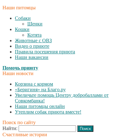
Наши питомцы
Собаки
Щенки
Кошки
Котята
Животные с ОВЗ
Видео о приюте
Правила посещения приюта
Наши вакансии
Помочь приюту
Наши новости
Корзина с кормом
«Беригиня» на Благо.ру
Увеличьте помощь Центру добробаллами от
Совкомбанка!
Наши питомцы онлайн
Утеплим собак приюта вместе!
Поиск по сайту
Найти:
Счастливые истории