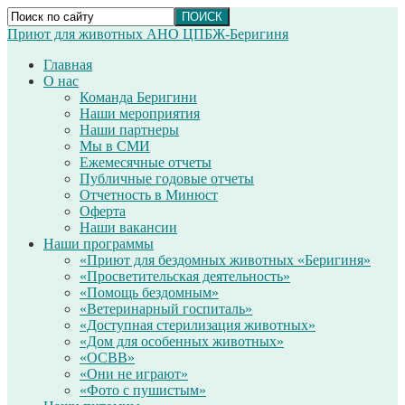
Приют для животных АНО ЦПБЖ-Беригиня
Главная
О нас
Команда Беригини
Наши мероприятия
Наши партнеры
Мы в СМИ
Ежемесячные отчеты
Публичные годовые отчеты
Отчетность в Минюст
Оферта
Наши вакансии
Наши программы
«Приют для бездомных животных «Беригиня»
«Просветительская деятельность»
«Помощь бездомным»
«Ветеринарный госпиталь»
«Доступная стерилизация животных»
«Дом для особенных животных»
«ОСВВ»
«Они не играют»
«Фото с пушистым»