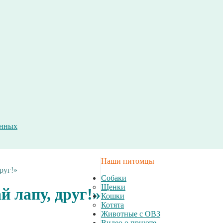
анных
Наши питомцы
руг!»
Собаки
Щенки
 лапу, друг!»
Кошки
Котята
Животные с ОВЗ
Видео о приюте