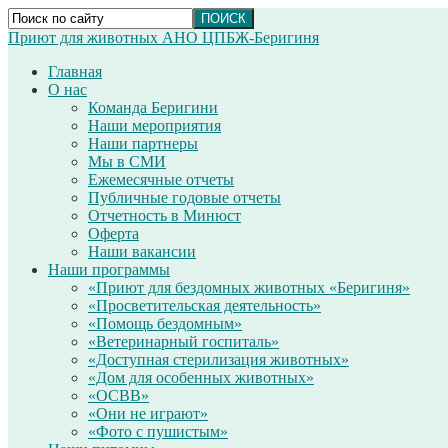
Приют для животных АНО ЦПБЖ-Беригиня
Главная
О нас
Команда Беригини
Наши мероприятия
Наши партнеры
Мы в СМИ
Ежемесячные отчеты
Публичные годовые отчеты
Отчетность в Минюст
Оферта
Наши вакансии
Наши программы
«Приют для бездомных животных «Беригиня»
«Просветительская деятельность»
«Помощь бездомным»
«Ветеринарный госпиталь»
«Доступная стерилизация животных»
«Дом для особенных животных»
«ОСВВ»
«Они не играют»
«Фото с пушистым»