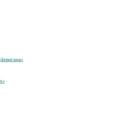
«Беригиня»
ых»