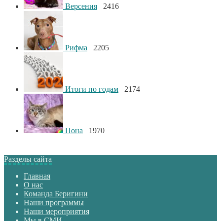
Версения
2416
Рифма
2205
Итоги по годам
2174
Пона
1970
Разделы сайта
Главная
О нас
Команда Беригини
Наши программы
Наши мероприятия
Мы в СМИ