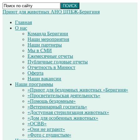
Приют для животных АНО ЦПБЖ-Беригиня
Главная
О нас
Команда Беригини
Наши мероприятия
Наши партнеры
Мы в СМИ
Ежемесячные отчеты
Публичные годовые отчеты
Отчетность в Минюст
Оферта
Наши вакансии
Наши программы
«Приют для бездомных животных «Беригиня»
«Просветительская деятельность»
«Помощь бездомным»
«Ветеринарный госпиталь»
«Доступная стерилизация животных»
«Дом для особенных животных»
«ОСВВ»
«Они не играют»
«Фото с пушистым»