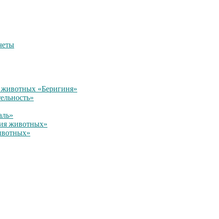
четы
 животных «Беригиня»
тельность»
аль»
ция животных»
ивотных»