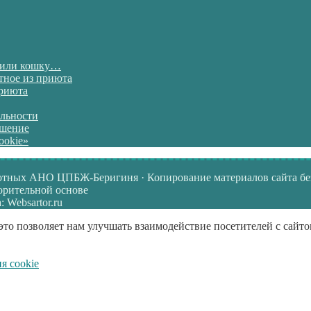
 или кошку…
тное из приюта
риюта
льности
ашение
ookie»
отных АНО ЦПБЖ-Беригиня · Копирование материалов сайта бе
ворительной основе
 Websartor.ru
это позволяет нам улучшать взаимодействие посетителей с сайто
я cookie