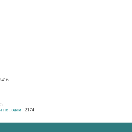
416
5
и по годам
2174