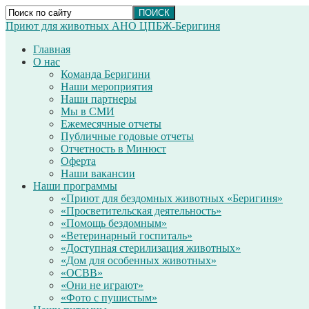
Приют для животных АНО ЦПБЖ-Беригиня
Главная
О нас
Команда Беригини
Наши мероприятия
Наши партнеры
Мы в СМИ
Ежемесячные отчеты
Публичные годовые отчеты
Отчетность в Минюст
Оферта
Наши вакансии
Наши программы
«Приют для бездомных животных «Беригиня»
«Просветительская деятельность»
«Помощь бездомным»
«Ветеринарный госпиталь»
«Доступная стерилизация животных»
«Дом для особенных животных»
«ОСВВ»
«Они не играют»
«Фото с пушистым»