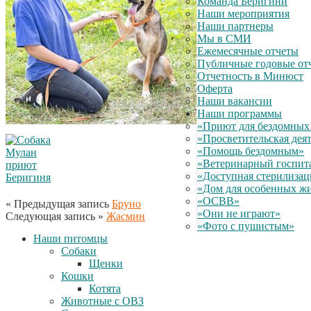
Команда Беригини
Наши мероприятия
Наши партнеры
Мы в СМИ
Ежемесячные отчеты
Публичные годовые от
Отчетность в Минюст
Оферта
Наши вакансии
Наши программы
«Приют для бездомных
«Просветительская дея
«Помощь бездомным»
«Ветеринарный госпит
«Доступная стерилиза
«Дом для особенных ж
«ОСВВ»
« Предыдущая запись
Бруно
«Они не играют»
Следующая запись »
Жасмин
«Фото с пушистым»
Наши питомцы
Собаки
Щенки
Кошки
Котята
Животные с ОВЗ