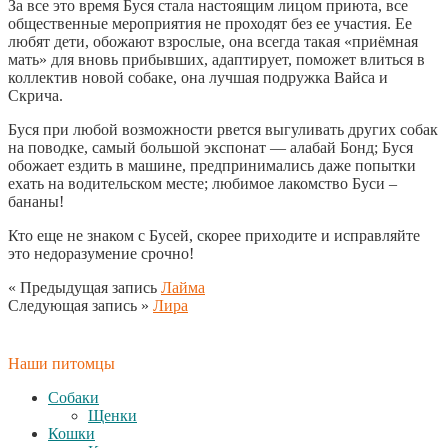
За все это время Буся стала настоящим лицом приюта, все
общественные мероприятия не проходят без ее участия. Ее
любят дети, обожают взрослые, она всегда такая «приёмная
мать» для вновь прибывших, адаптирует, поможет влиться в
коллектив новой собаке, она лучшая подружка Вайса и
Скрича.
Буся при любой возможности рвется выгуливать других собак
на поводке, самый большой экспонат — алабай Бонд; Буся
обожает ездить в машине, предпринимались даже попытки
ехать на водительском месте; любимое лакомство Буси –
бананы!
Кто еще не знаком с Бусей, скорее приходите и исправляйте
это недоразумение срочно!
« Предыдущая запись
Лайма
Следующая запись »
Лира
Наши питомцы
Собаки
Щенки
Кошки