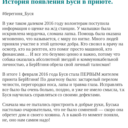
История появления Буси в приюте.
#берегиня_Буся
В уже таком далеком 2016 году волонтерам поступила
информация о щенке на ж/д станции. У малышки была
искривлена мордочка, сломана лапка. Помощь была оказана
мгновенно, что называется, с миру по нитке. Много людей
приняли участие в этой цепочке добра. Кто свозил к врачу на
осмотр, кто на рентген, кто помог просто машиной, кто
финансами… И все это безумно ценно и важно, потому что
собака оказалась абсолютной звездой и коммуникабельной
личностью, а БерИгиня обрела свой личный талисман!
В итоге 1 февраля 2016 года Буся стала ПЕРВЫМ жителем
приюта БерИгиня! По диагнозу было: застарелый перелом
челюсти, перегородки носа, лапы и травма глаза. Исправлять
все было бы очень больно, поздно, и уже не имело смысла, т.к
Буся научилась справляться со своими дефектами.
Сначала мы ее пытались пристроить в добрые руки, Буська
настолько очаровательна, что не было сомнений — скоро она
обретет дом и своего хозяина. А в какой-то момент поняли,
не, оно нам самим надо!