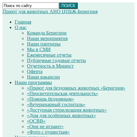
Приют для животных АНО ЦПБЖ-Беригиня
Главная
О нас
Команда Беригини
Наши мероприятия
Наши партнеры
Мы в СМИ
Ежемесячные отчеты
Публичные годовые отчеты
Отчетность в Минюст
Оферта
Наши вакансии
Наши программы
«Приют для бездомных животных «Беригиня»
«Просветительская деятельность»
«Помощь бездомным»
«Ветеринарный госпиталь»
«Доступная стерилизация животных»
«Дом для особенных животных»
«ОСВВ»
«Они не играют»
«Фото с пушистым»