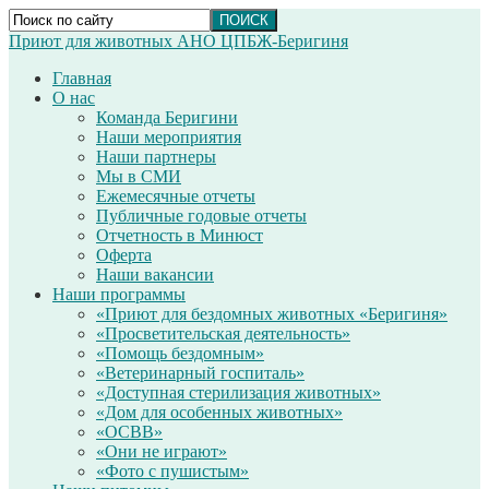
Приют для животных АНО ЦПБЖ-Беригиня
Главная
О нас
Команда Беригини
Наши мероприятия
Наши партнеры
Мы в СМИ
Ежемесячные отчеты
Публичные годовые отчеты
Отчетность в Минюст
Оферта
Наши вакансии
Наши программы
«Приют для бездомных животных «Беригиня»
«Просветительская деятельность»
«Помощь бездомным»
«Ветеринарный госпиталь»
«Доступная стерилизация животных»
«Дом для особенных животных»
«ОСВВ»
«Они не играют»
«Фото с пушистым»