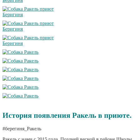
История появления Ракель в приюте.
#берегиня_Ракель
Ракель с нами с 2015 года. Поздней весной в районе Школы