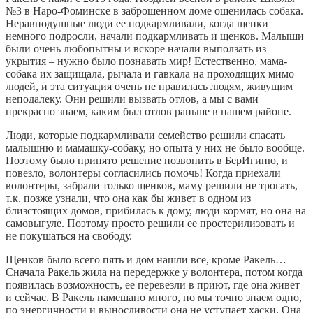
№3 в Наро-Фоминске в заброшенном доме ощенилась собака.
Неравнодушные люди ее подкармливали, когда щенки
немного подросли, начали подкармливать и щенков. Малыши
были очень любопытны и вскоре начали выползать из
укрытия – нужно было познавать мир! Естественно, мама-
собака их защищала, рычала и гавкала на проходящих мимо
людей, и эта ситуация очень не нравилась людям, живущим
неподалеку. Они решили вызвать отлов, а мы с вами
прекрасно знаем, каким был отлов раньше в нашем районе.
Люди, которые подкармливали семейство решили спасать
малышню и мамашку-собаку, но опыта у них не было вообще.
Поэтому было принято решение позвонить в БерИгиню, и
повезло, волонтеры согласились помочь! Когда приехали
волонтеры, забрали только щенков, маму решили не трогать,
т.к. позже узнали, что она как бы живет в одном из
близстоящих домов, прибилась к дому, люди кормят, но она на
самовыгуле. Поэтому просто решили ее простерилизовать и
не покушаться на свободу.
Щенков было всего пять и дом нашли все, кроме Ракель…
Сначала Ракель жила на передержке у волонтера, потом когда
появилась возможность, ее перевезли в приют, где она живет
и сейчас. В Ракель намешано много, но мы точно знаем одно,
по энергичности и выносливости она не уступает хаски. Она