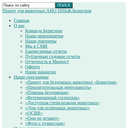
Приют для животных АНО ЦПБЖ-Беригиня
Главная
О нас
Команда Беригини
Наши мероприятия
Наши партнеры
Мы в СМИ
Ежемесячные отчеты
Публичные годовые отчеты
Отчетность в Минюст
Оферта
Наши вакансии
Наши программы
«Приют для бездомных животных «Беригиня»
«Просветительская деятельность»
«Помощь бездомным»
«Ветеринарный госпиталь»
«Доступная стерилизация животных»
«Дом для особенных животных»
«ОСВВ»
«Они не играют»
«Фото с пушистым»