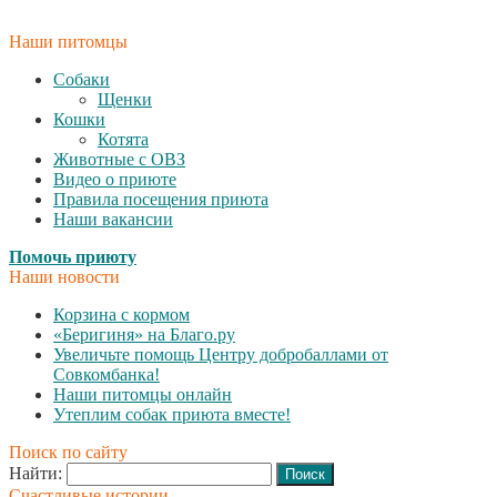
Наши питомцы
Собаки
Щенки
Кошки
Котята
Животные с ОВЗ
Видео о приюте
Правила посещения приюта
Наши вакансии
Помочь приюту
Наши новости
Корзина с кормом
«Беригиня» на Благо.ру
Увеличьте помощь Центру добробаллами от
Совкомбанка!
Наши питомцы онлайн
Утеплим собак приюта вместе!
Поиск по сайту
Найти:
Счастливые истории