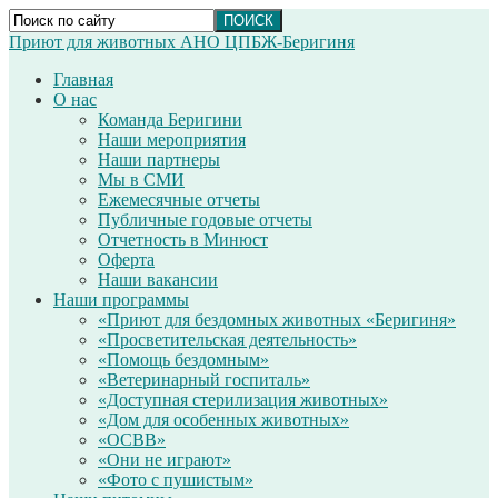
Приют для животных АНО ЦПБЖ-Беригиня
Главная
О нас
Команда Беригини
Наши мероприятия
Наши партнеры
Мы в СМИ
Ежемесячные отчеты
Публичные годовые отчеты
Отчетность в Минюст
Оферта
Наши вакансии
Наши программы
«Приют для бездомных животных «Беригиня»
«Просветительская деятельность»
«Помощь бездомным»
«Ветеринарный госпиталь»
«Доступная стерилизация животных»
«Дом для особенных животных»
«ОСВВ»
«Они не играют»
«Фото с пушистым»