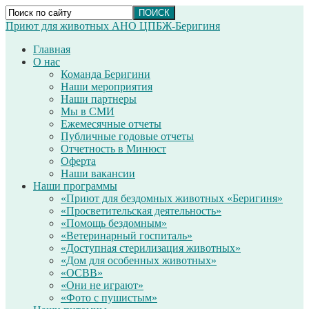
Приют для животных АНО ЦПБЖ-Беригиня
Главная
О нас
Команда Беригини
Наши мероприятия
Наши партнеры
Мы в СМИ
Ежемесячные отчеты
Публичные годовые отчеты
Отчетность в Минюст
Оферта
Наши вакансии
Наши программы
«Приют для бездомных животных «Беригиня»
«Просветительская деятельность»
«Помощь бездомным»
«Ветеринарный госпиталь»
«Доступная стерилизация животных»
«Дом для особенных животных»
«ОСВВ»
«Они не играют»
«Фото с пушистым»