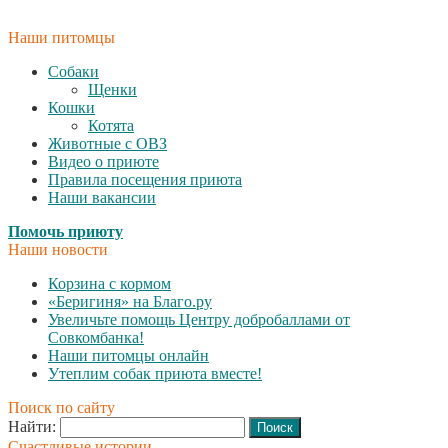
Наши питомцы
Собаки
Щенки
Кошки
Котята
Животные с ОВЗ
Видео о приюте
Правила посещения приюта
Наши вакансии
Помочь приюту
Наши новости
Корзина с кормом
«Беригиня» на Благо.ру
Увеличьте помощь Центру добробаллами от
Совкомбанка!
Наши питомцы онлайн
Утеплим собак приюта вместе!
Поиск по сайту
Найти:
Счастливые истории