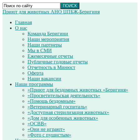
Приют для животных АНО ЦПБЖ-Беригиня
Главная
О нас
Команда Беригини
Наши мероприятия
Наши партнеры
Мы в СМИ
Ежемесячные отчеты
Публичные годовые отчеты
Отчетность в Минюст
Оферта
Наши вакансии
Наши программы
«Приют для бездомных животных «Беригиня»
«Просветительская деятельность»
«Помощь бездомным»
«Ветеринарный госпиталь»
«Доступная стерилизация животных»
«Дом для особенных животных»
«ОСВВ»
«Они не играют»
«Фото с пушистым»