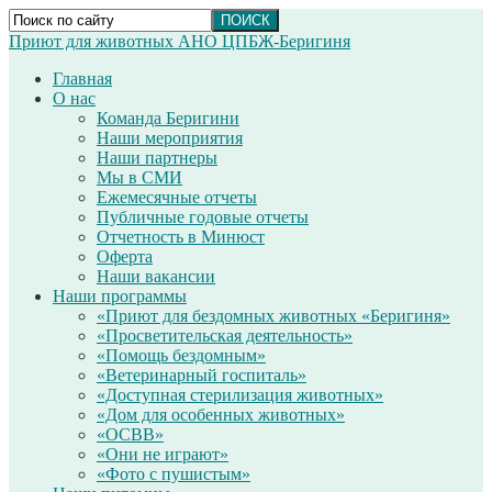
Приют для животных АНО ЦПБЖ-Беригиня
Главная
О нас
Команда Беригини
Наши мероприятия
Наши партнеры
Мы в СМИ
Ежемесячные отчеты
Публичные годовые отчеты
Отчетность в Минюст
Оферта
Наши вакансии
Наши программы
«Приют для бездомных животных «Беригиня»
«Просветительская деятельность»
«Помощь бездомным»
«Ветеринарный госпиталь»
«Доступная стерилизация животных»
«Дом для особенных животных»
«ОСВВ»
«Они не играют»
«Фото с пушистым»